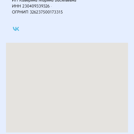
ИП Каверина Марина Васильевна
ИНН 230409339326 ·
ОГРНИП 326237500173315